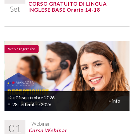
CORSO GRATUITO DI LINGUA
Set
INGLESE BASE Orario 14-18
Webinar gratuito
Dal
01 settembre 2026
+ info
Al
28 settembre 2026
Webinar
01
Corso Webinar