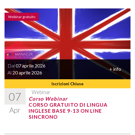
Webinar gratuito
Dal
07 aprile 2026
+ info
Al
20 aprile 2026
Iscrizioni Chiuse
Webinar
07
Corso Webinar
CORSO GRATUITO DI LINGUA
Apr
INGLESE BASE 9-13 ON LINE
SINCRONO