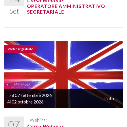
Corso Webinar
OPERATORE AMMINISTRATIVO
Set
SEGRETARIALE
Webinar gratuito
Dal
07 settembre 2026
+ info
Al
02 ottobre 2026
Webinar
07
Corso Webinar