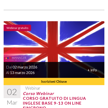
Webinar gratuito
Dal
02 marzo 2026
+ info
Al
13 marzo 2026
Iscrizioni Chiuse
Webinar
02
Corso Webinar
CORSO GRATUITO DI LINGUA
Mar
INGLESE BASE 9-13 ON LINE
SINCRONO