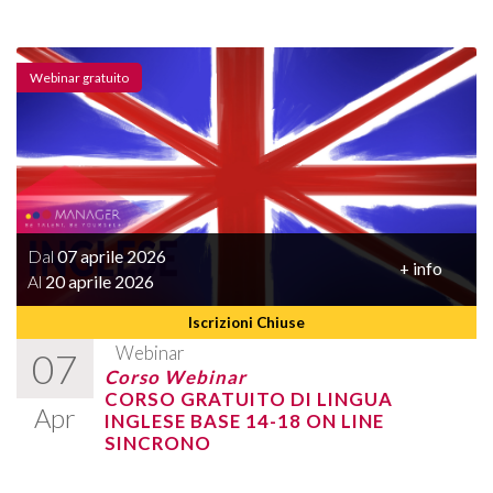
Webinar gratuito
Dal
07 aprile 2026
+ info
Al
20 aprile 2026
Iscrizioni Chiuse
Webinar
07
Corso Webinar
CORSO GRATUITO DI LINGUA
Apr
INGLESE BASE 14-18 ON LINE
SINCRONO