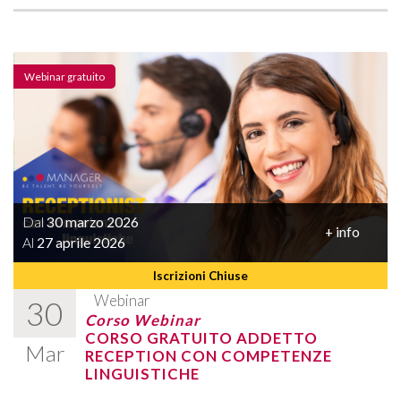
Webinar gratuito
Dal
30 marzo 2026
+ info
Al
27 aprile 2026
Iscrizioni Chiuse
Webinar
30
Corso Webinar
CORSO GRATUITO ADDETTO
Mar
RECEPTION CON COMPETENZE
LINGUISTICHE