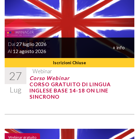
Dal
27 luglio 2026
+ info
Al
12 agosto 2026
Iscrizioni Chiuse
Webinar
27
Corso Webinar
CORSO GRATUITO DI LINGUA
Lug
INGLESE BASE 14-18 ON LINE
SINCRONO
Webinar gratuito