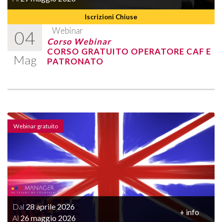
Iscrizioni Chiuse
Webinar
04
Corso Webinar
CORSO GRATUITO OPERATORE CAF E
Mag
PATRONATO
Webinar gratuito
Dal
28 aprile 2026
+ info
Al
26 maggio 2026