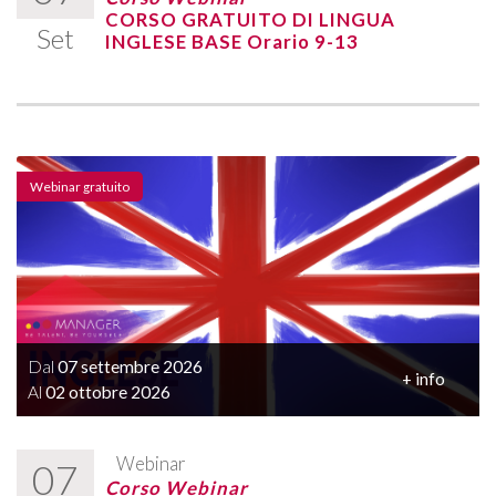
CORSO GRATUITO DI LINGUA
Set
INGLESE BASE Orario 9-13
Webinar gratuito
Dal
07 settembre 2026
+ info
Al
02 ottobre 2026
Webinar
07
Corso Webinar