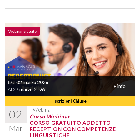
Webinar gratuito
Dal
02 marzo 2026
+ info
Al
27 marzo 2026
Iscrizioni Chiuse
Webinar
02
Corso Webinar
CORSO GRATUITO ADDETTO
Mar
RECEPTION CON COMPETENZE
LINGUISTICHE