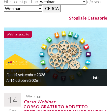
Filtra corsi per tipo
e/o sede
Sfoglia le Categorie
Webinar gratuito
Dal
14 settembre 2026
+ info
Al
16 ottobre 2026
Webinar
14
Corso Webinar
CORSO GRATUITO ADDETTO
Set