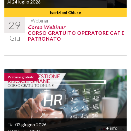
Al
24 luglio 2026
Iscrizioni Chiuse
Webinar
29
Corso Webinar
CORSO GRATUITO OPERATORE CAF E
Giu
PATRONATO
Webinar gratuito
Dal
03 giugno 2026
+ info