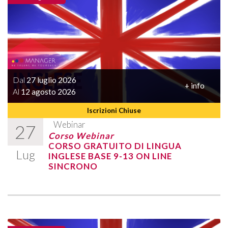
Dal
27 luglio 2026
+ info
Al
12 agosto 2026
Iscrizioni Chiuse
Webinar
27
Corso Webinar
CORSO GRATUITO DI LINGUA
Lug
INGLESE BASE 9-13 ON LINE
SINCRONO