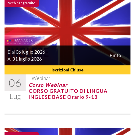
Webinar gratuito
Dal
06 luglio 2026
+ info
Al
31 luglio 2026
Iscrizioni Chiuse
Webinar
06
Corso Webinar
CORSO GRATUITO DI LINGUA
Lug
INGLESE BASE Orario 9-13