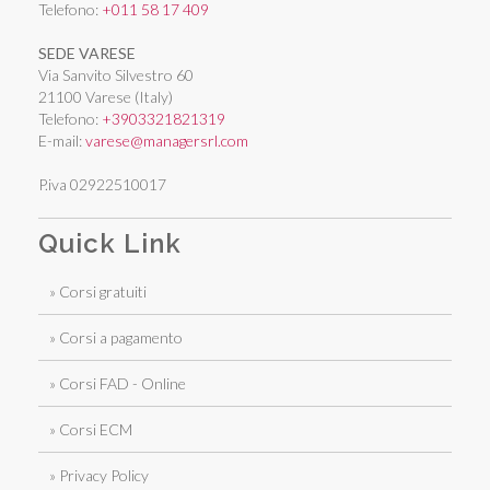
Telefono:
+011 58 17 409
SEDE VARESE
Via Sanvito Silvestro 60
21100 Varese (Italy)
Telefono:
+3903321821319
E-mail:
varese@managersrl.com
P.iva 02922510017
Quick Link
» Corsi gratuiti
» Corsi a pagamento
» Corsi FAD - Online
» Corsi ECM
» Privacy Policy