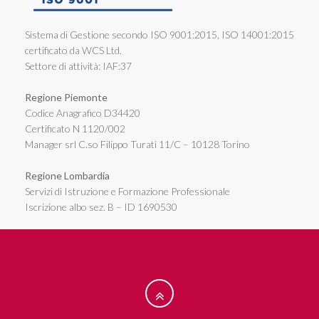
Sistema di Gestione secondo ISO 9001:2015, ISO 14001:2015
certificato da WCS Ltd.
Settore di attività: IAF:37
Regione Piemonte
Codice Anagrafico D34420
Certificato N 1120/002
Manager srl C.so Filippo Turati 11/C – 10128 Torino
Regione Lombardia
Servizi di Istruzione e Formazione Professionale
Iscrizione albo sez. B – ID 1690530