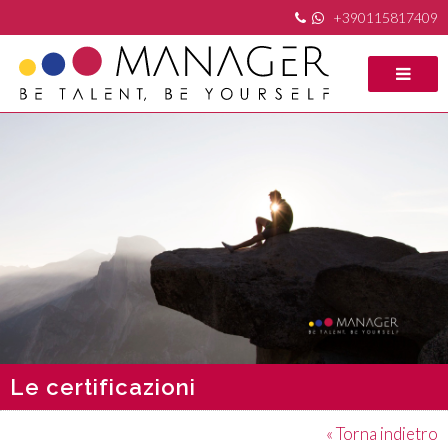
+390115817409
Le certificazioni
« Torna indietro