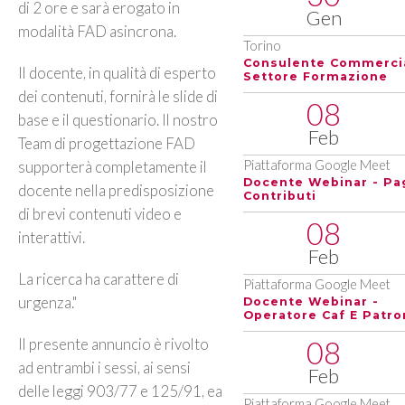
di 2 ore e sarà erogato in
Gen
modalità FAD asincrona.
Torino
Consulente Commerci
Il docente, in qualità di esperto
Settore Formazione
dei contenuti, fornirà le slide di
08
base e il questionario. Il nostro
Feb
Team di progettazione FAD
supporterà completamente il
Piattaforma Google Meet
Docente Webinar - Pa
docente nella predisposizione
Contributi
di brevi contenuti video e
08
interattivi.
Feb
La ricerca ha carattere di
Piattaforma Google Meet
urgenza."
Docente Webinar -
Operatore Caf E Patro
Il presente annuncio è rivolto
08
ad entrambi i sessi, ai sensi
Feb
delle leggi 903/77 e 125/91, ea
Piattaforma Google Meet