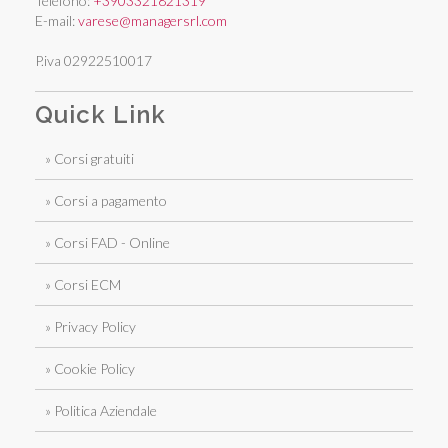
Telefono:
+3903321821319
E-mail:
varese@managersrl.com
P.iva 02922510017
Quick Link
» Corsi gratuiti
» Corsi a pagamento
» Corsi FAD - Online
» Corsi ECM
» Privacy Policy
» Cookie Policy
» Politica Aziendale