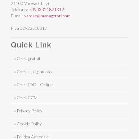
21100 Varese (Italy)
Telefono:
+3903321821319
E-mail:
varese@managersrl.com
P.iva 02922510017
Quick Link
» Corsi gratuiti
» Corsi a pagamento
» Corsi FAD - Online
» Corsi ECM
» Privacy Policy
» Cookie Policy
» Politica Aziendale