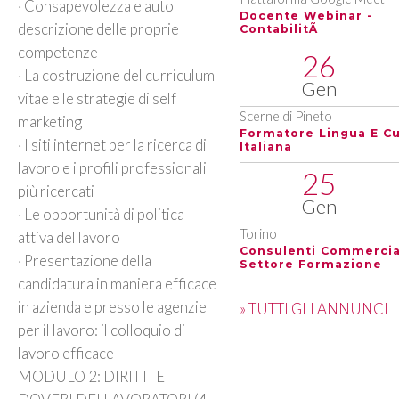
· Consapevolezza e auto
Docente Webinar -
descrizione delle proprie
ContabilitÃ
competenze
26
· La costruzione del curriculum
Gen
vitae e le strategie di self
Scerne di Pineto
marketing
Formatore Lingua E Cu
· I siti internet per la ricerca di
Italiana
lavoro e i profili professionali
25
più ricercati
Gen
· Le opportunità di politica
Torino
attiva del lavoro
Consulenti Commercia
· Presentazione della
Settore Formazione
candidatura in maniera efficace
in azienda e presso le agenzie
» TUTTI GLI ANNUNCI
per il lavoro: il colloquio di
lavoro efficace
MODULO 2: DIRITTI E