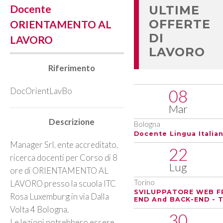
Docente
ULTIME
OFFERTE
ORIENTAMENTO AL
DI
LAVORO
LAVORO
Riferimento
DocOrientLavBo
08
Mar
Descrizione
Bologna
Docente Lingua Italia
Manager Srl, ente accreditato,
22
ricerca docenti per Corso di 8
Lug
ore di ORIENTAMENTO AL
LAVORO presso la scuola ITC
Torino
SVILUPPATORE WEB F
Rosa Luxemburg in via Dalla
END And BACK-END - T
Volta 4 Bologna.
30
Le lezioni potrebbero essere