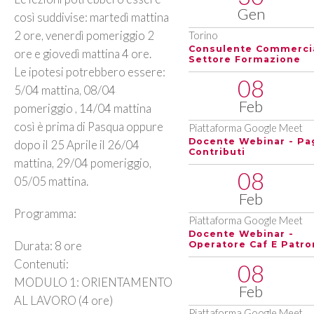
Gen
così suddivise: martedì mattina
2 ore, venerdì pomeriggio 2
Torino
Consulente Commerci
ore e giovedì mattina 4 ore.
Settore Formazione
Le ipotesi potrebbero essere:
08
5/04 mattina, 08/04
Feb
pomeriggio , 14/04 mattina
così è prima di Pasqua oppure
Piattaforma Google Meet
Docente Webinar - Pa
dopo il 25 Aprile il 26/04
Contributi
mattina, 29/04 pomeriggio,
08
05/05 mattina.
Feb
Programma:
Piattaforma Google Meet
Docente Webinar -
Durata: 8 ore
Operatore Caf E Patro
Contenuti:
08
MODULO 1: ORIENTAMENTO
Feb
AL LAVORO (4 ore)
Piattaforma Google Meet