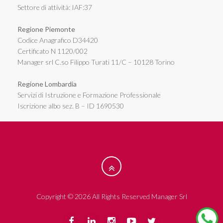
Settore di attività: IAF:37
Regione Piemonte
Codice Anagrafico D34420
Certificato N 1120/002
Manager srl C.so Filippo Turati 11/C – 10128 Torino
Regione Lombardia
Servizi di Istruzione e Formazione Professionale
Iscrizione albo sez. B – ID 1690530
Copyright © 2026 All Rights Reserved Manager Srl