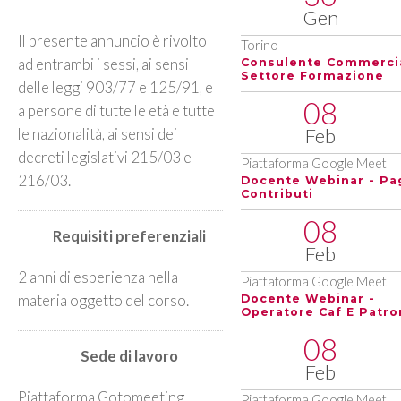
Gen
Il presente annuncio è rivolto
Torino
ad entrambi i sessi, ai sensi
Consulente Commerci
Settore Formazione
delle leggi 903/77 e 125/91, e
08
a persone di tutte le età e tutte
Feb
le nazionalità, ai sensi dei
decreti legislativi 215/03 e
Piattaforma Google Meet
216/03.
Docente Webinar - Pa
Contributi
08
Requisiti preferenziali
Feb
2 anni di esperienza nella
Piattaforma Google Meet
materia oggetto del corso.
Docente Webinar -
Operatore Caf E Patro
08
Sede di lavoro
Feb
Piattaforma Gotomeeting
Piattaforma Google Meet