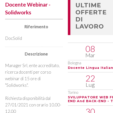
Docente Webinar -
ULTIME
OFFERTE
Solidworks
DI
LAVORO
Riferimento
DocSolid
08
Descrizione
Mar
Bologna
Manager Srl, ente accreditato,
Docente Lingua Italia
ricerca docenti per corso
22
webinar di 15 ore di
Lug
"Solidworks".
Torino
SVILUPPATORE WEB F
Richiesta disponibilità dal
END And BACK-END - T
27/01/2021 con orario 10.00-
30
12.00