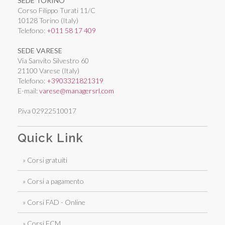
SEDE TORINO
Corso Filippo Turati 11/C
10128 Torino (Italy)
Telefono:
+011 58 17 409
SEDE VARESE
Via Sanvito Silvestro 60
21100 Varese (Italy)
Telefono:
+3903321821319
E-mail:
varese@managersrl.com
P.iva 02922510017
Quick Link
» Corsi gratuiti
» Corsi a pagamento
» Corsi FAD - Online
» Corsi ECM