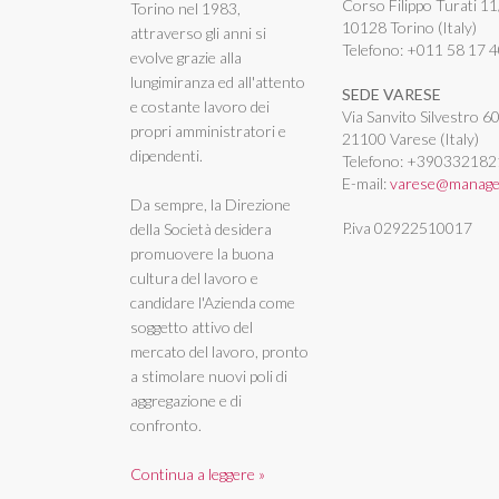
Corso Filippo Turati 1
Torino nel 1983,
10128 Torino (Italy)
attraverso gli anni si
Telefono:
+011 58 17 
evolve grazie alla
lungimiranza ed all'attento
SEDE VARESE
e costante lavoro dei
Via Sanvito Silvestro 6
propri amministratori e
21100 Varese (Italy)
dipendenti.
Telefono:
+390332182
E-mail:
varese@manage
Da sempre, la Direzione
P.iva 02922510017
della Società desidera
promuovere la buona
cultura del lavoro e
candidare l'Azienda come
soggetto attivo del
mercato del lavoro, pronto
a stimolare nuovi poli di
aggregazione e di
confronto.
Continua a leggere »