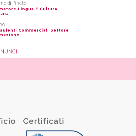
ne di Pineto
matore Lingua E Cultura
iana
ino
sulenti Commerciali Settore
mazione
ANNUNCI
ficio
Certificati