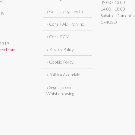
1/C
09:00 - 13:00
14:00 - 18:00
» Corsi a pagamento
409
Sabato - Domenica
CHIUSO
» Corsi FAD - Online
0
» Corsi ECM
1319
» Privacy Policy
rsrl.com
» Cookie Policy
» Politica Aziendale
» Segnalazioni
Whistleblowing