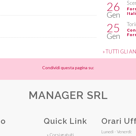
26
Scer
For
Gen
Ital
25
Tor
Con
Gen
For
» TUTTI GLI 
Condividi questa pagina su:
MANAGER SRL
mo
Quick Link
Orari Uf
Lunedì - Venerdì:
» Corsi gratuiti