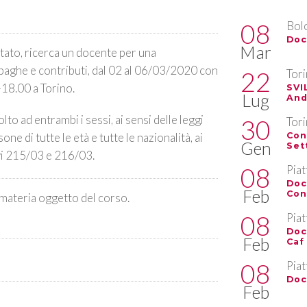
08
Bol
Doc
Mar
tato, ricerca un docente per una
 paghe e contributi, dal 02 al 06/03/2020 con
22
Tor
18.00 a Torino.
SVI
Lug
And
lto ad entrambi i sessi, ai sensi delle leggi
30
Tor
e di tutte le età e tutte le nazionalità, ai
Con
Gen
Set
ivi 215/03 e 216/03.
08
Pia
Doc
Feb
Con
 materia oggetto del corso.
08
Pia
Doc
Feb
Caf
08
Pia
Doc
Feb