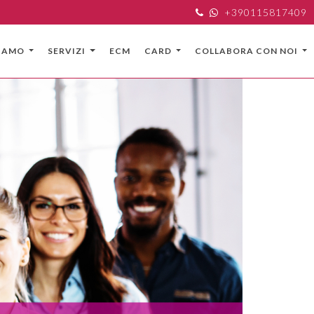
+390115817409
SIAMO
SERVIZI
ECM
CARD
COLLABORA CON NOI