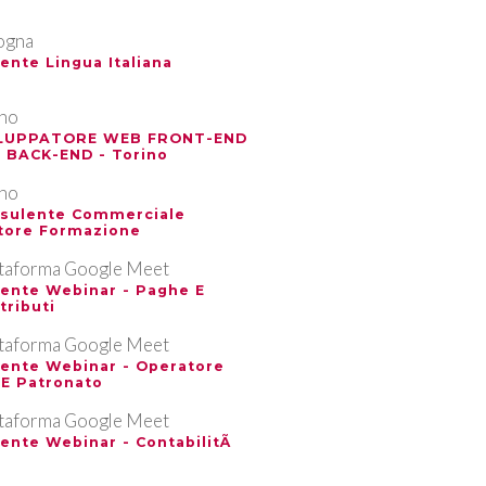
ogna
ente Lingua Italiana
ino
LUPPATORE WEB FRONT-END
 BACK-END - Torino
ino
sulente Commerciale
tore Formazione
ttaforma Google Meet
ente Webinar - Paghe E
tributi
ttaforma Google Meet
ente Webinar - Operatore
 E Patronato
ttaforma Google Meet
ente Webinar - ContabilitÃ