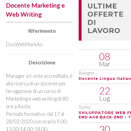
Docente Marketing e
ULTIME
OFFERTE
Web Writing
DI
LAVORO
Riferimento
DocWebMarkAo
08
Descrizione
Mar
Bologna
Manager srl, ente accreditato, è
Docente Lingua Italia
alla ricerca di un docente per
22
l'erogazione di un corso di
Lug
Marketing e web writing di 80
ore a Aosta.
Torino
SVILUPPATORE WEB F
Periodo formativo: dal 17 al
END And BACK-END - T
28/02/2020 con orario 9.00-
30
13.00/14.00-18.00.