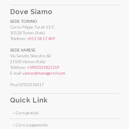
Dove Siamo
SEDE TORINO
Corso Filippo Turati 11/C
10128 Torino (Italy)
Telefono:
+011 58 17 409
SEDE VARESE
Via Sanvito Silvestro 60
21100 Varese (Italy)
Telefono:
+3903321821319
E-mail:
varese@managersrl.com
P.iva 02922510017
Quick Link
» Corsi gratuiti
» Corsi a pagamento