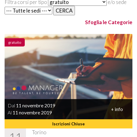
Filtra corsi per tipo
e/o sede
Sfoglia le Categorie
gratuito
Dal
11 novembre 2019
+ info
Al
11 novembre 2019
Iscrizioni Chiuse
Torino
11