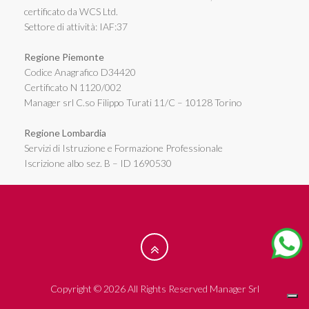
certificato da WCS Ltd.
Settore di attività: IAF:37
Regione Piemonte
Codice Anagrafico D34420
Certificato N 1120/002
Manager srl C.so Filippo Turati 11/C – 10128 Torino
Regione Lombardia
Servizi di Istruzione e Formazione Professionale
Iscrizione albo sez. B – ID 1690530
Copyright © 2026 All Rights Reserved Manager Srl