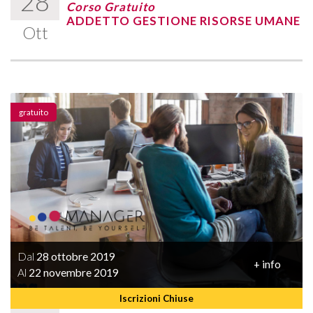
28
Corso Gratuito
ADDETTO GESTIONE RISORSE UMANE
Ott
gratuito
Dal
28 ottobre 2019
+ info
Al
22 novembre 2019
Iscrizioni Chiuse