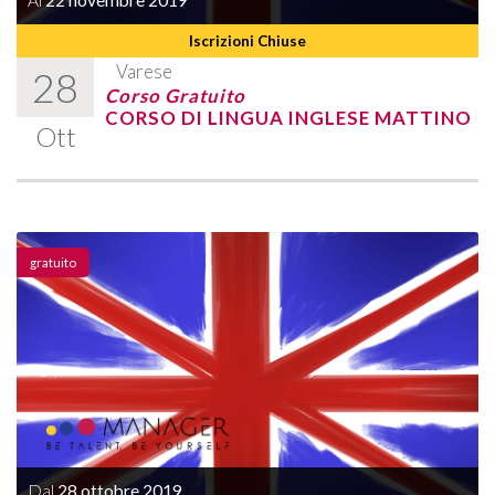
Al
22 novembre 2019
Iscrizioni Chiuse
Varese
28
Corso Gratuito
CORSO DI LINGUA INGLESE MATTINO
Ott
gratuito
Dal
28 ottobre 2019