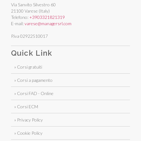
Via Sanvito Silvestro 60
21100 Varese (Italy)
Telefono:
+3903321821319
E-mail:
varese@managersrl.com
P.iva 02922510017
Quick Link
» Corsi gratuiti
» Corsi a pagamento
» Corsi FAD - Online
» Corsi ECM
» Privacy Policy
» Cookie Policy