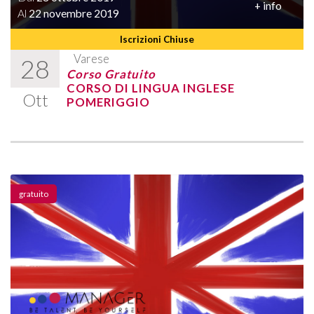
+ info
Al
22 novembre 2019
Iscrizioni Chiuse
Varese
28
Corso Gratuito
CORSO DI LINGUA INGLESE
Ott
POMERIGGIO
gratuito