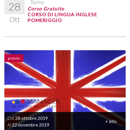
Torino
28
Corso Gratuito
CORSO DI LINGUA INGLESE
Ott
POMERIGGIO
gratuito
Dal
28 ottobre 2019
+ info
Al
22 novembre 2019