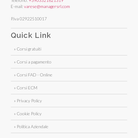
Telefono:
+3903321821319
E-mail:
varese@managersrl.com
P.iva 02922510017
Quick Link
» Corsi gratuiti
» Corsi a pagamento
» Corsi FAD - Online
» Corsi ECM
» Privacy Policy
» Cookie Policy
» Politica Aziendale