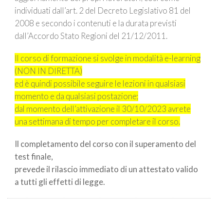
individuati dall’art. 2 del Decreto Legislativo 81 del
2008 e secondo i contenuti e la durata previsti
dall’Accordo Stato Regioni del 21/12/2011.
Il corso di formazione si svolge in modalità e-learning
(NON IN DIRETTA)
ed è quindi possibile seguire le lezioni in qualsiasi
momento e da qualsiasi postazione;
dal momento dell’attivazione il 30/10/2023 avrete
una settimana di tempo per completare il corso.
Il completamento del corso con il superamento del
test finale,
prevede il rilascio immediato di un attestato valido
a tutti gli effetti di legge.