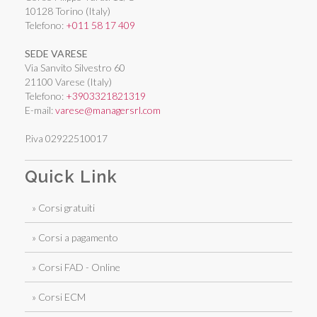
10128 Torino (Italy)
Telefono:
+011 58 17 409
SEDE VARESE
Via Sanvito Silvestro 60
21100 Varese (Italy)
Telefono:
+3903321821319
E-mail:
varese@managersrl.com
P.iva 02922510017
Quick Link
» Corsi gratuiti
» Corsi a pagamento
» Corsi FAD - Online
» Corsi ECM