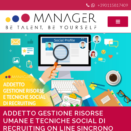
+390115817409
ADDETTO GESTIONE RISORSE
UMANE E TECNICHE SOCIAL DI
RECRUITING ON LINE SINCRONO