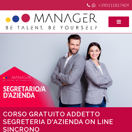
+390115817409
CORSO GRATUITO ADDETTO
SEGRETERIA D'AZIENDA ON LINE
SINCRONO