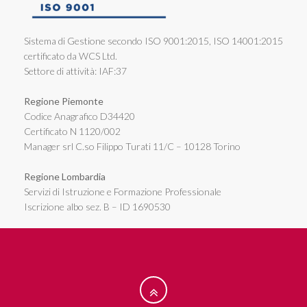
Sistema di Gestione secondo ISO 9001:2015, ISO 14001:2015
certificato da WCS Ltd.
Settore di attività: IAF:37
Regione Piemonte
Codice Anagrafico D34420
Certificato N 1120/002
Manager srl C.so Filippo Turati 11/C – 10128 Torino
Regione Lombardia
Servizi di Istruzione e Formazione Professionale
Iscrizione albo sez. B – ID 1690530