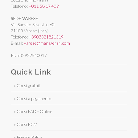
Telefono:
+011 58 17 409
SEDE VARESE
Via Sanvito Silvestro 60
21100 Varese (Italy)
Telefono:
+3903321821319
E-mail:
varese@managersrl.com
P.iva 02922510017
Quick Link
» Corsi gratuiti
» Corsi a pagamento
» Corsi FAD - Online
» Corsi ECM
» Privacy Policy