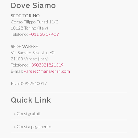
Dove Siamo
SEDE TORINO
Corso Filippo Turati 11/C
10128 Torino (Italy)
Telefono:
+011 58 17 409
SEDE VARESE
Via Sanvito Silvestro 60
21100 Varese (Italy)
Telefono:
+3903321821319
E-mail:
varese@managersrl.com
P.iva 02922510017
Quick Link
» Corsi gratuiti
» Corsi a pagamento