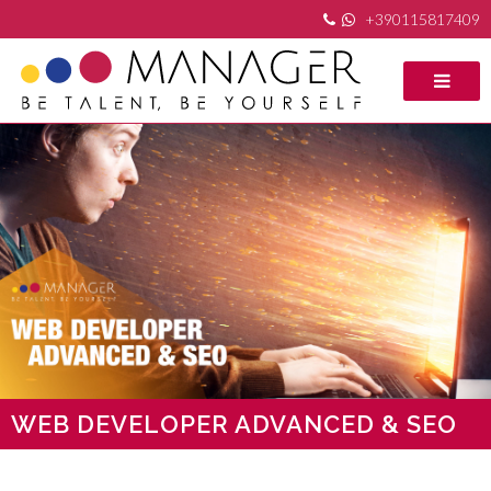
+390115817409
WEB DEVELOPER ADVANCED & SEO