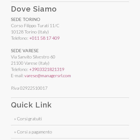
Dove Siamo
SEDE TORINO
Corso Filippo Turati 11/C
10128 Torino (Italy)
Telefono:
+011 58 17 409
SEDE VARESE
Via Sanvito Silvestro 60
21100 Varese (Italy)
Telefono:
+3903321821319
E-mail:
varese@managersrl.com
P.iva 02922510017
Quick Link
» Corsi gratuiti
» Corsi a pagamento