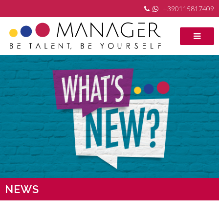
+390115817409
NEWS