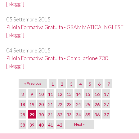
[ »leggi ]
05 Settembre 2015
Pillola Formativa Gratuita - GRAMMATICA INGLESE
[ »leggi ]
04 Settembre 2015
Pillola Formativa Gratuita - Compilazione 730
[ »leggi ]
« Previous
1
2
3
4
5
6
7
8
9
10
11
12
13
14
15
16
17
18
19
20
21
22
23
24
25
26
27
28
29
30
31
32
33
34
35
36
37
Next »
38
39
40
41
42