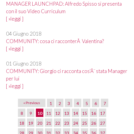
MANAGER LAUNCHPAD: Alfredo Spisso si presenta
con il suo Video Curriculum
[ »leggi ]
04 Giugno 2018
COMMUNITY: cosa ci racconterÃ Valentina?
[ »leggi ]
01 Giugno 2018
COMMUNITY: Giorgio ci racconta cos'Ã¨ stata Manager
per lui
[ »leggi ]
« Previous
1
2
3
4
5
6
7
8
9
10
11
12
13
14
15
16
17
18
19
20
21
22
23
24
25
26
27
28
29
30
31
32
33
34
35
36
37