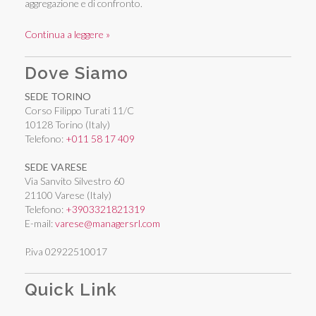
aggregazione e di confronto.
Continua a leggere »
Dove Siamo
SEDE TORINO
Corso Filippo Turati 11/C
10128 Torino (Italy)
Telefono:
+011 58 17 409
SEDE VARESE
Via Sanvito Silvestro 60
21100 Varese (Italy)
Telefono:
+3903321821319
E-mail:
varese@managersrl.com
P.iva 02922510017
Quick Link