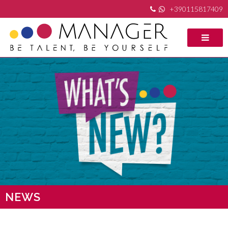
+390115817409
NEWS