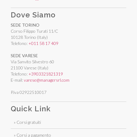
Dove Siamo
SEDE TORINO
Corso Filippo Turati 11/C
10128 Torino (Italy)
Telefono:
+011 58 17 409
SEDE VARESE
Via Sanvito Silvestro 60
21100 Varese (Italy)
Telefono:
+3903321821319
E-mail:
varese@managersrl.com
P.iva 02922510017
Quick Link
» Corsi gratuiti
» Corsi a pagamento