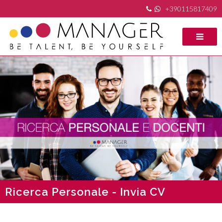
+390115817409
Ricerca Personale - Invia CV