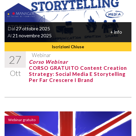
Dal
27 ottobre 2025
+ info
Al
21 novembre 2025
Iscrizioni Chiuse
Webinar
27
Corso Webinar
CORSO GRATUITO Content Creation
Ott
Strategy: Social Media E Storytelling
Per Far Crescere I Brand
Webinar gratuito