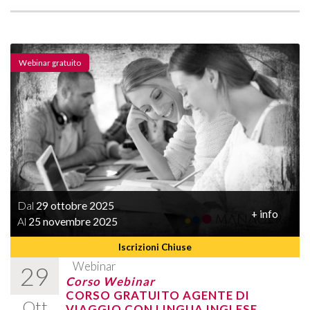
Webinar gratuito
Dal
29 ottobre 2025
+ info
Al
25 novembre 2025
Iscrizioni Chiuse
Webinar
29
Corso Webinar
CORSO GRATUITO AGENTE DI
Ott
VIAGGIO CON LINGUA INGLESE