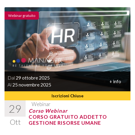
Webinar gratuito
Dal
29 ottobre 2025
+ info
Al
25 novembre 2025
Iscrizioni Chiuse
Webinar
29
Corso Webinar
CORSO GRATUITO ADDETTO
Ott
GESTIONE RISORSE UMANE