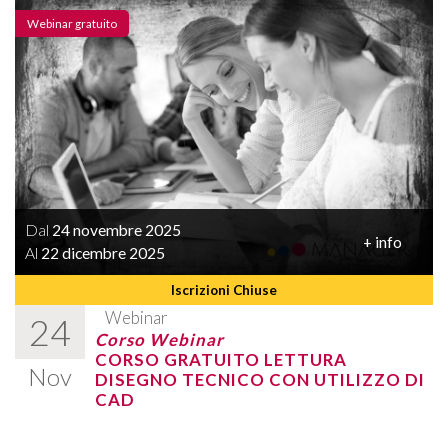
Webinar gratuito
Dal
24 novembre 2025
+ info
Al
22 dicembre 2025
Iscrizioni Chiuse
Webinar
24
Corso Webinar
CORSO GRATUITO LETTURA
Nov
DISEGNO TECNICO CON UTILIZZO DI
CAD