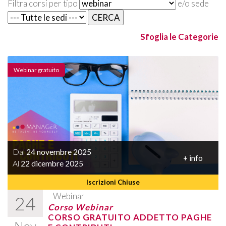
Filtra corsi per tipo
e/o sede
Sfoglia le Categorie
Webinar gratuito
Dal
24 novembre 2025
+ info
Al
22 dicembre 2025
Iscrizioni Chiuse
Webinar
24
Corso Webinar
CORSO GRATUITO ADDETTO PAGHE
Nov