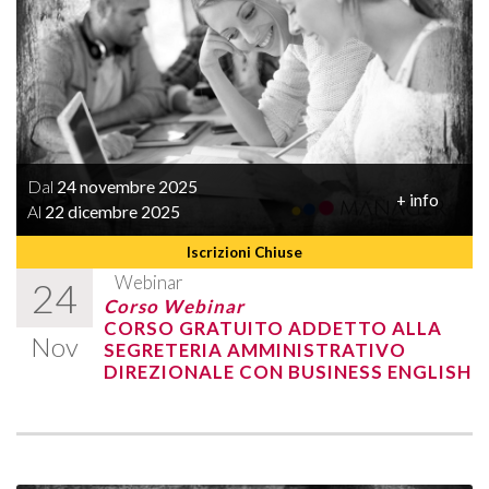
Dal
24 novembre 2025
+ info
Al
22 dicembre 2025
Iscrizioni Chiuse
Webinar
24
Corso Webinar
CORSO GRATUITO ADDETTO ALLA
Nov
SEGRETERIA AMMINISTRATIVO
DIREZIONALE CON BUSINESS ENGLISH