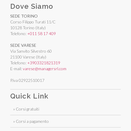
Dove Siamo
SEDE TORINO
Corso Filippo Turati 11/C
10128 Torino (Italy)
Telefono:
+011 58 17 409
SEDE VARESE
Via Sanvito Silvestro 60
21100 Varese (Italy)
Telefono:
+3903321821319
E-mail:
varese@managersrl.com
P.iva 02922510017
Quick Link
» Corsi gratuiti
» Corsi a pagamento