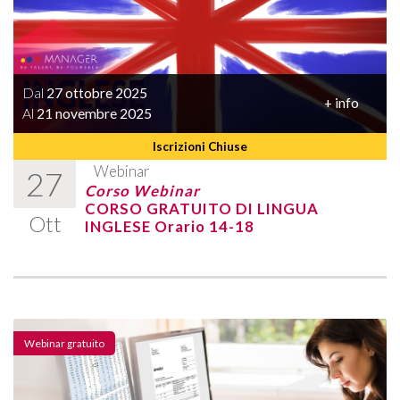
Dal
27 ottobre 2025
+ info
Al
21 novembre 2025
Iscrizioni Chiuse
Webinar
27
Corso Webinar
CORSO GRATUITO DI LINGUA
Ott
INGLESE Orario 14-18
Webinar gratuito