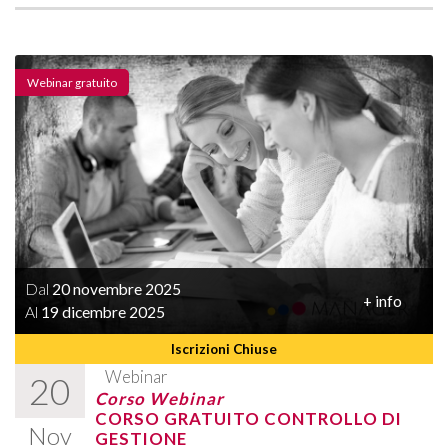
Webinar gratuito
Dal
20 novembre 2025
+ info
Al
19 dicembre 2025
Iscrizioni Chiuse
Webinar
20
Corso Webinar
CORSO GRATUITO CONTROLLO DI
Nov
GESTIONE