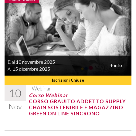
Dal
10 novembre 2025
+ info
Al
15 dicembre 2025
Iscrizioni Chiuse
Webinar
10
Corso Webinar
CORSO GRAUITO ADDETTO SUPPLY
Nov
CHAIN SOSTENIBILE E MAGAZZINO
GREEN ON LINE SINCRONO