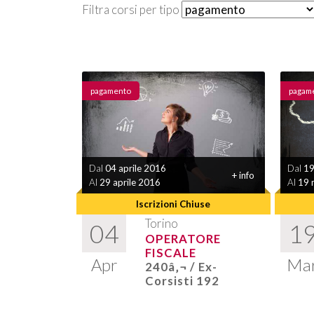
Filtra corsi per tipo
pagamento
pagam
Dal
04 aprile 2016
Dal
19
+ info
Al
29 aprile 2016
Al
19 
Iscrizioni Chiuse
Torino
04
1
OPERATORE
FISCALE
Apr
Ma
240â‚¬ / Ex-
Corsisti 192