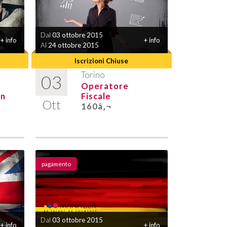
Dal
03 ottobre 2015
+ info
+ info
Al
24 ottobre 2015
Iscrizioni Chiuse
Torino
03
Operatore
on
Fiscale
Ott
)
160â‚¬
pagamento
Dal
03 ottobre 2015
+ info
+ info