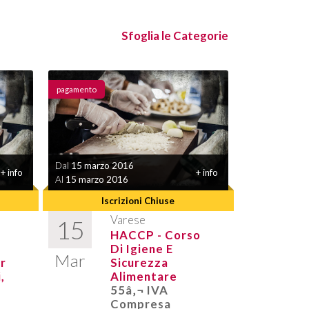
Sfoglia le Categorie
pagamento
Dal
15 marzo 2016
+ info
+ info
Al
15 marzo 2016
Iscrizioni Chiuse
Varese
15
HACCP - Corso
Di Igiene E
Mar
r
Sicurezza
,
Alimentare
55â‚¬ IVA
Compresa