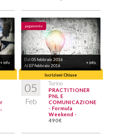
pagamento
Dal
05 febbraio 2016
+ info
+ info
Al
07 febbraio 2016
Iscrizioni Chiuse
Torino
05
PRACTITIONER
PNL E
Feb
r
COMUNICAZIONE
,
- Formula
Weekend -
490€