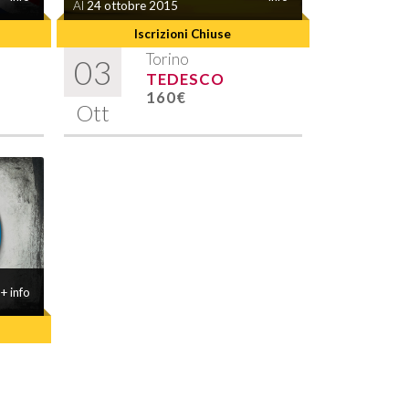
Al
24 ottobre 2015
Iscrizioni Chiuse
Torino
03
TEDESCO
160€
Ott
+ info