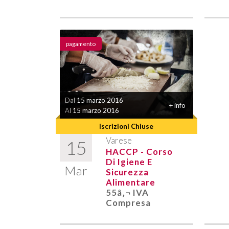
pagamento
Dal
15 marzo 2016
+ info
Al
15 marzo 2016
Iscrizioni Chiuse
Varese
15
HACCP - Corso
Di Igiene E
Mar
Sicurezza
Alimentare
55â‚¬ IVA
Compresa