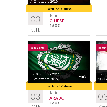
Al
24 ottobre 2015
Iscrizioni Chiuse
Torino
03
CINESE
160€
Ott
pagamento
pagam
Dal
03 ottobre 2015
Dal
03
+ info
Al
24 ottobre 2015
Al
24 
Iscrizioni Chiuse
Torino
03
0
ARABO
160€
Ott
Ot