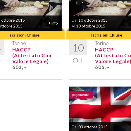
 ottobre 2015
Dal
10 ottobre 2015
+ info
ottobre 2015
Al
10 ottobre 2015
Iscrizioni Chiuse
Iscrizioni Chiuse
Torino
Torino
4
10
HACCP
HACCP
(attestato Con
(attestato C
t
Ott
Valore Legale)
Valore Legale
60â‚¬
60â‚¬
pagamento
Dal
03 ottobre 2015