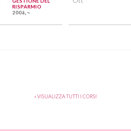
GESTIONE DEL
RISPARMIO
200â‚¬
» VISUALIZZA TUTTI I CORSI