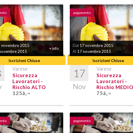
ento
pagamento
 novembre 2015
Dal
17 novembre 2015
+ info
novembre 2015
Al
17 novembre 2015
Iscrizioni Chiuse
Iscrizioni Chiuse
Varese
Varese
8
17
Sicurezza
Sicurezza
Lavoratori -
Lavoratori -
v
Nov
Rischio ALTO
Rischio MEDI
125â‚¬
75â‚¬
ento
pagamento