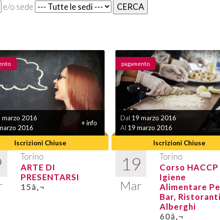
e/o sede
ento
pagamento
 marzo 2016
Dal
19 marzo 2016
+ info
marzo 2016
Al
19 marzo 2016
Iscrizioni Chiuse
Iscrizioni Chiuse
Torino
Torino
9
19
ARTE DI
Corso HACCP
PRESENTARSI
Igiene
r
Mar
15â‚¬
Alimentare Pe
Bar, Ristoranti
Alberghi
60â‚¬