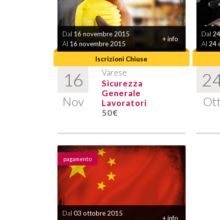
Dal
16 novembre 2015
Dal
24
+ info
Al
16 novembre 2015
Al
24 
Iscrizioni Chiuse
Varese
16
2
Sicurezza
Generale
Nov
Ot
Lavoratori
50€
pagamento
Dal
03 ottobre 2015
+ info