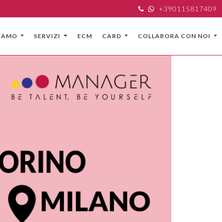
+390115817409
SIAMO
SERVIZI
ECM
CARD
COLLABORA CON NOI