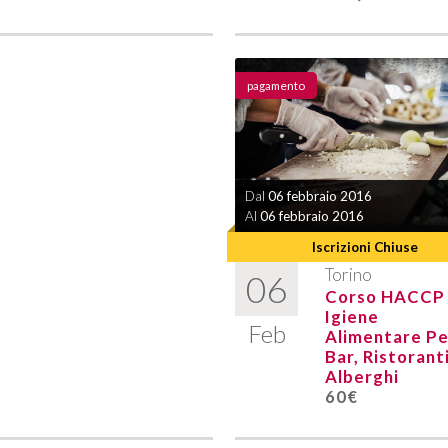
pagamento
Dal
06 febbraio 2016
Al
06 febbraio 2016
Iscrizioni Chiuse
Torino
06
Corso HACCP
Igiene
Feb
Alimentare Pe
Bar, Ristoranti
Alberghi
60€