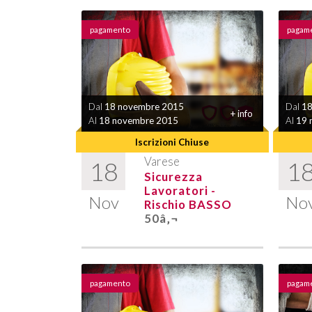
pagamento
pagam
Dal
18 novembre 2015
Dal
18
+ info
Al
18 novembre 2015
Al
19 
Iscrizioni Chiuse
Varese
18
1
Sicurezza
Lavoratori -
Nov
No
Rischio BASSO
50â‚¬
pagamento
pagam