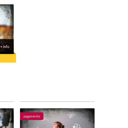
+ info
O
pagamento