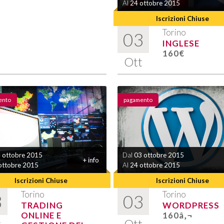
Al
24 ottobre 2015
Iscrizioni Chiuse
Torino
03
INGLESE
160€
Ott
ento
pagamento
 ottobre 2015
Dal
03 ottobre 2015
+ info
ottobre 2015
Al
24 ottobre 2015
Iscrizioni Chiuse
Iscrizioni Chiuse
Torino
Torino
3
03
TRADING
WORDPRESS
ONLINE E
160â‚¬
t
Ott