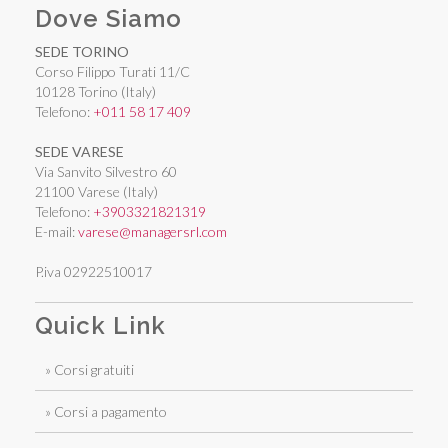
Dove Siamo
SEDE TORINO
Corso Filippo Turati 11/C
10128 Torino (Italy)
Telefono:
+011 58 17 409
SEDE VARESE
Via Sanvito Silvestro 60
21100 Varese (Italy)
Telefono:
+3903321821319
E-mail:
varese@managersrl.com
P.iva 02922510017
Quick Link
» Corsi gratuiti
» Corsi a pagamento