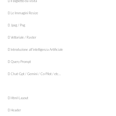
 Il Biglietto da visita
 Le Immagini Resize
 Jpeg / Png
 Vettoriale / Raster
 Introduzione all’intelligenza Artificiale
 Query Prompt
 Chat-Gpt / Gemini / Co-Pilot / etc…
 Html-Layout
 Header