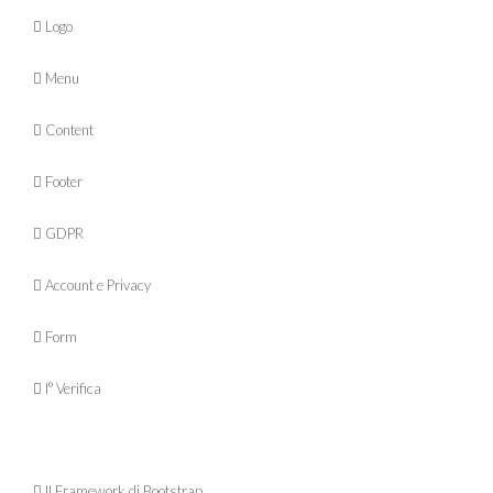
 Logo
 Menu
 Content
 Footer
 GDPR
 Account e Privacy
 Form
 I° Verifica
 Il Framework di Bootstrap