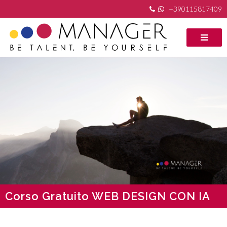
+390115817409
Corso Gratuito WEB DESIGN CON IA