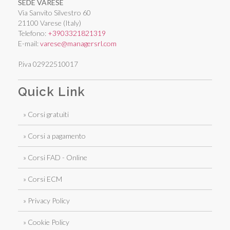
SEDE VARESE
Via Sanvito Silvestro 60
21100 Varese (Italy)
Telefono:
+3903321821319
E-mail:
varese@managersrl.com
P.iva 02922510017
Quick Link
» Corsi gratuiti
» Corsi a pagamento
» Corsi FAD - Online
» Corsi ECM
» Privacy Policy
» Cookie Policy