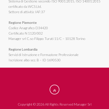
Sistema di Gestione secondo ISO 9001:2015, ISO 14001:2015
certificato da WCS Ltd.
Settore di attività: IAF:37
Regione Piemonte
Codice Anagrafico D34420
Certificato N 1120/002
Manager srl C.so Filippo Turati 11/C – 10128 Torino
Regione Lombardia
Servizi di Istruzione e Formazione Professionale
Iscrizione albo sez. B – ID 1690530
Copyright © 2026 All Rights Reserved Manager Srl