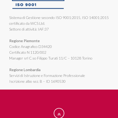
Sistema di Gestione secondo ISO 9001:2015, ISO 14001:2015
certificato da WCS Ltd.
Settore di attività: IAF:37
Regione Piemonte
Codice Anagrafico D34420
Certificato N 1120/002
Manager srl C.so Filippo Turati 11/C – 10128 Torino
Regione Lombardia
Servizi di Istruzione e Formazione Professionale
Iscrizione albo sez. B – ID 1690530