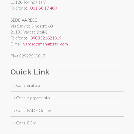
10128 Torino (Italy)
Telefono:
+011 58 17 409
SEDE VARESE
Via Sanvito Silvestro 60
21100 Varese (Italy)
Telefono:
+3903321821319
E-mail:
varese@managersrl.com
P.iva 02922510017
Quick Link
» Corsi gratuiti
» Corsi a pagamento
» Corsi FAD - Online
» Corsi ECM