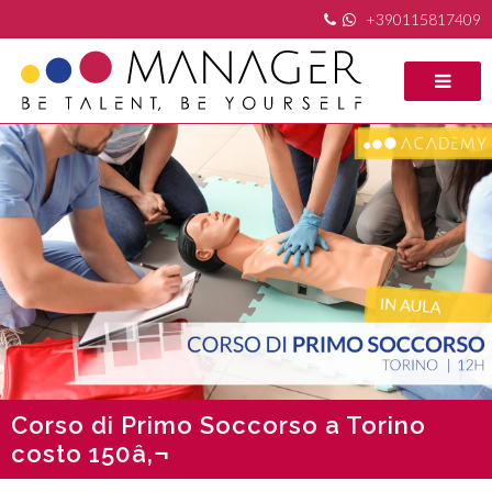
+390115817409
Corso di Primo Soccorso a Torino
costo 150â‚¬