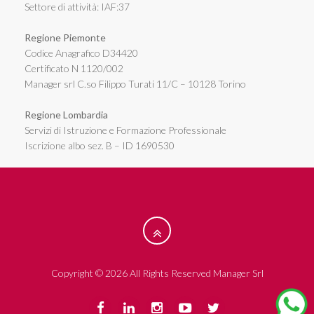
Settore di attività: IAF:37
Regione Piemonte
Codice Anagrafico D34420
Certificato N 1120/002
Manager srl C.so Filippo Turati 11/C – 10128 Torino
Regione Lombardia
Servizi di Istruzione e Formazione Professionale
Iscrizione albo sez. B – ID 1690530
Copyright © 2026 All Rights Reserved Manager Srl