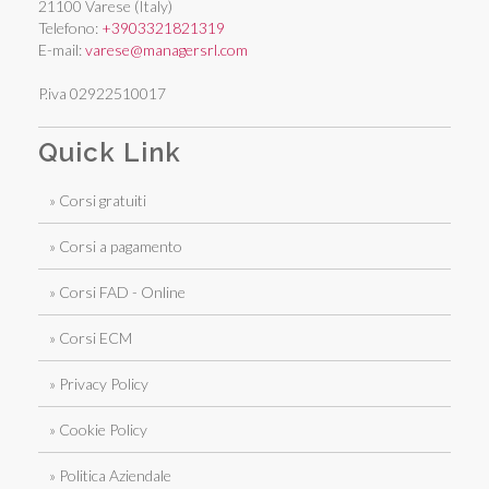
21100 Varese (Italy)
Telefono:
+3903321821319
E-mail:
varese@managersrl.com
P.iva 02922510017
Quick Link
» Corsi gratuiti
» Corsi a pagamento
» Corsi FAD - Online
» Corsi ECM
» Privacy Policy
» Cookie Policy
» Politica Aziendale