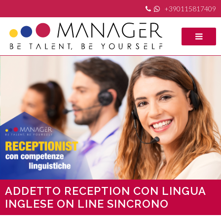
+390115817409
ADDETTO RECEPTION CON LINGUA
INGLESE ON LINE SINCRONO