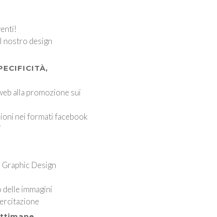
enti!
l nostro design
PECIFICITÀ,
web alla promozione sui
ioni nei formati facebook
i
el Graphic Design
 delle immagini
ercitazione
ettimane