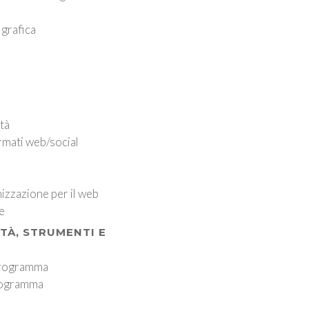
grafica
ità
rmati web/social
imizzazione per il web
ne
ITÀ, STRUMENTI E
 programma
programma