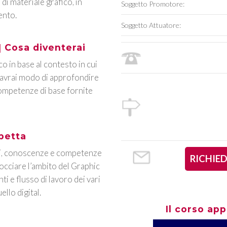
 di materiale grafico, in
Soggetto Promotore:
ento.
Soggetto Attuatore:
| Cosa diventerai
o in base al contesto in cui
i avrai modo di approfondire
competenze di base fornite
spetta
nti, conoscenze e competenze
RICHIE
rocciare l’ambito del Graphic
i e flusso di lavoro dei vari
ello digital.
Il corso app