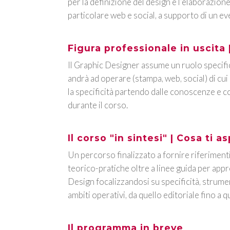
per la definizione del design e l’elaborazione
particolare web e social, a supporto di un ev
Figura professionale in uscita 
Il Graphic Designer assume un ruolo specific
andrà ad operare (stampa, web, social) di cu
la specificità partendo dalle conoscenze e 
durante il corso.
Il corso "in sintesi" | Cosa ti a
Un percorso finalizzato a fornire riferime
teorico-pratiche oltre a linee guida per app
Design focalizzandosi su specificità, strument
ambiti operativi, da quello editoriale fino a qu
Il programma in breve