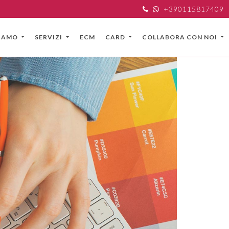
+390115817409
SIAMO
SERVIZI
ECM
CARD
COLLABORA CON NOI