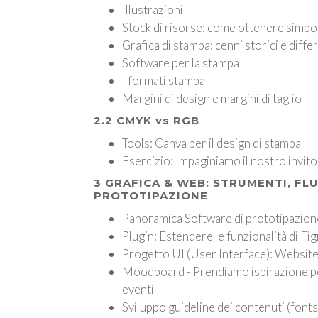
Illustrazioni
Stock di risorse: come ottenere simboli
Grafica di stampa: cenni storici e diff
Software per la stampa
I formati stampa
Margini di design e margini di taglio
2.2 CMYK vs RGB
Tools: Canva per il design di stampa
Esercizio: Impaginiamo il nostro invito
3 GRAFICA & WEB: STRUMENTI, FL
PROTOTIPAZIONE
Panoramica Software di prototipazione
Plugin: Estendere le funzionalità di Fi
Progetto UI (User Interface): Websit
Moodboard - Prendiamo ispirazione per
eventi
Sviluppo guideline dei contenuti (fonts