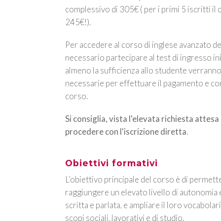
complessivo di 305€ ( per i primi 5 iscritti il
245€!).
Per accedere al corso di inglese avanzato 
necessario partecipare al test di ingresso in
almeno la sufficienza allo studente verranno 
necessarie per effettuare il pagamento e com
corso.
Si consiglia, vista l'elevata richiesta attes
procedere con l'iscrizione diretta
.
Obiettivi formativi
L’obiettivo principale del corso è di permette
raggiungere un elevato livello di autonomia 
scritta e parlata, e ampliare il loro vocabolari
scopi sociali, lavorativi e di studio.