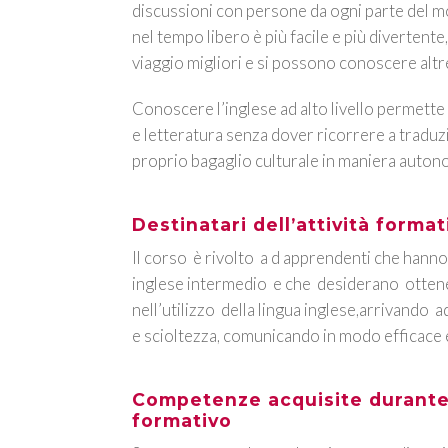
discussioni con persone da ogni parte del m
nel tempo libero è più facile e più divertente
viaggio migliori e si possono conoscere altr
Conoscere l’inglese ad alto livello permette d
e letteratura senza dover ricorrere a traduzio
proprio bagaglio culturale in maniera auton
Destinatari dell’attività format
Il corso è rivolto a d apprendenti che hanno
inglese intermedio e che desiderano ottene
nell’utilizzo della lingua inglese,arrivando
e scioltezza, comunicando in modo efficace 
Competenze acquisite durante 
formativo