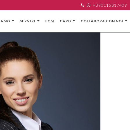
+390115817409
SIAMO
SERVIZI
ECM
CARD
COLLABORA CON NOI