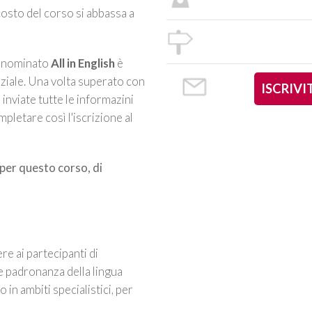
 costo del corso si abbassa a
denominato
All in English
è
iziale. Una volta superato con
ISCRIVI
inviate tutte le informazini
pletare così l'iscrizione al
a per questo corso, di
re ai partecipanti di
e padronanza della lingua
o in ambiti specialistici, per