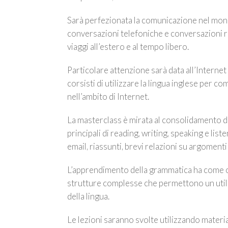
Sarà perfezionata la comunicazione nel mond
conversazioni telefoniche e conversazioni rel
viaggi all’estero e al tempo libero.
Particolare attenzione sarà data all’Internet
corsisti di utilizzare la lingua inglese per 
nell’ambito di Internet.
La masterclass è mirata al consolidamento 
principali di reading, writing, speaking e liste
email, riassunti, brevi relazioni su argomenti 
L’apprendimento della grammatica ha come o
strutture complesse che permettono un util
della lingua.
Le lezioni saranno svolte utilizzando materia