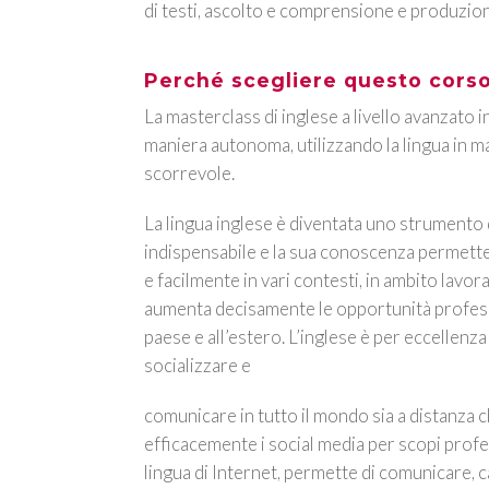
di testi, ascolto e comprensione e produzione
Perché scegliere questo cors
La masterclass di inglese a livello avanzato 
maniera autonoma, utilizzando la lingua in ma
scorrevole.
La lingua inglese è diventata uno strumento
indispensabile e la sua conoscenza permett
e facilmente in vari contesti, in ambito lavo
aumenta decisamente le opportunità professi
paese e all’estero. L’inglese è per eccellenza
socializzare e
comunicare in tutto il mondo sia a distanza c
efficacemente i social media per scopi profes
lingua di Internet, permette di comunicare, c