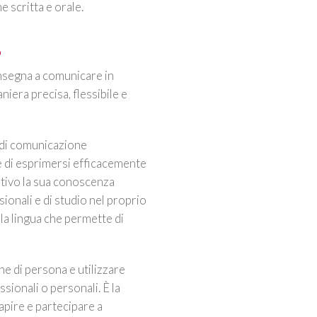
 scritta e orale.
o
insegna a comunicare in
niera precisa, flessibile e
 di comunicazione
e di esprimersi efficacemente
rativo la sua conoscenza
onali e di studio nel proprio
 la lingua che permette di
he di persona e utilizzare
sionali o personali. È la
apire e partecipare a