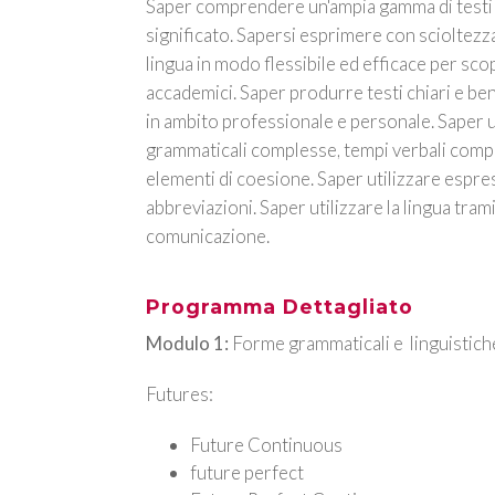
Saper comprendere un'ampia gamma di testi 
significato. Sapersi esprimere con scioltezza
lingua in modo flessibile ed efficace per scop
accademici. Saper produrre testi chiari e be
in ambito professionale e personale. Saper u
grammaticali complesse, tempi verbali compo
elementi di coesione. Saper utilizzare espre
abbreviazioni. Saper utilizzare la lingua tram
comunicazione.
Programma Dettagliato
Modulo 1:
Forme grammaticali e linguistich
Futures:
Future Continuous
future perfect