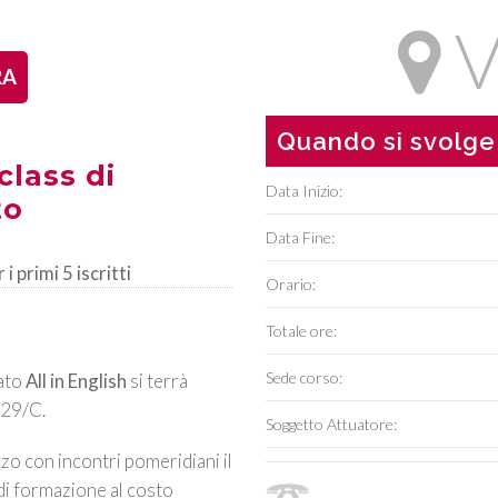
V
RA
Quando si svolge
class di
Data Inizio:
to
Data Fine:
 primi 5 iscritti
Orario:
Totale ore:
Sede corso:
nato
All in English
si terrà
i 29/C.
Soggetto Attuatore:
arzo con incontri pomeridiani il
 di formazione al costo