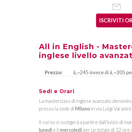
ISCRIVITI O
All in English - Master
inglese livello avanza
Prezzo:
â‚¬245 invece di â‚¬305 per i
Sedi e Orari
La masterclass di inglese avanzato denomi
presso la sede di
Milano
in via Luigi Varanin
Il corso si svolgerà a partire dall'inizio di m
lunedì
e il
mercoledì
per un totale di 32 ore