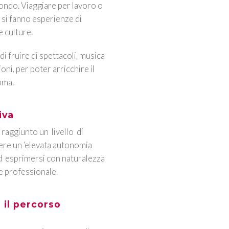
ondo. Viaggiare per lavoro o
, si fanno esperienze di
e culture.
i fruire di spettacoli, musica
ni, per poter arricchire il
oma.
iva
 raggiunto un livello di
re un ‘elevata autonomia
 ad esprimersi con naturalezza
e professionale.
il percorso